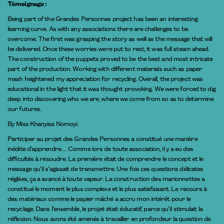
Témoignage :
Being part of the Grandes Personnes project has been an interesting
learning curve. As with any associations there are challenges to be
overcome. The first was grasping the story as well as the message that will
be delivered. Once these worries were put to rest, it was full steam ahead.
The construction of the puppets proved to be the best and most intricate
part of the production. Working with different materials such as paper
mash heightened my appreciation for recycling. Overall, the project was
educational in the light that it was thought provoking. We were forced to dig
deep into discovering who we are, where we come from so as to determine
our futures.
By Miss Khanyisa Nomoyi.
Participer au projet des Grandes Personnes a constitué une manière
inédite d’apprendre… Comme lors de toute association, il y a eu des
difficultés à résoudre. La première était de comprendre le concept et le
message qu’il s’agissait de transmettre. Une fois ces questions délicates
réglées, ça a avancé à toute vapeur. La construction des marionnettes a
constitué le moment le plus complexe et le plus satisfaisant. Le recours à
des matériaux comme le papier mâché a accru mon intérêt pour le
recyclage. Dans l’ensemble, le projet était éducatif, parce qu’il stimulait la
réflexion. Nous avons été amenés à travailler en profondeur la question de