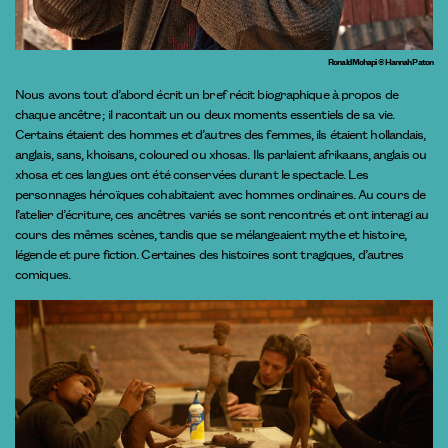
Ronald Mohapi © Hannah Paton
Nous avons tout d’abord écrit un bref récit biographique à propos de
chaque ancêtre ; il racontait un ou deux moments essentiels de sa vie.
Certains étaient des hommes et d’autres des femmes, ils étaient hollandais,
anglais, sans, khoisans, coloured ou xhosas. Ils parlaient afrikaans, anglais ou
xhosa et ces langues ont été conservées durant le spectacle. Les
personnages héroïques cohabitaient avec hommes ordinaires. Au cours de
l’atelier d’écriture, ces ancêtres variés se sont rencontrés et ont interagi au
cours des mêmes scènes, tandis que se mélangeaient mythe et histoire,
légende et pure fiction. Certaines des histoires sont tragiques, d’autres
comiques.