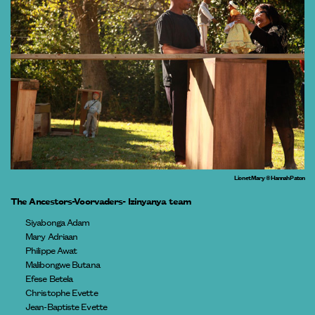
Lion et Mary © Hannah Paton
The Ancestors-Voorvaders- Izinyanya team
Siyabonga Adam
Mary Adriaan
Philippe Awat
Malibongwe Butana
Efese Betela
Christophe Evette
Jean-Baptiste Evette