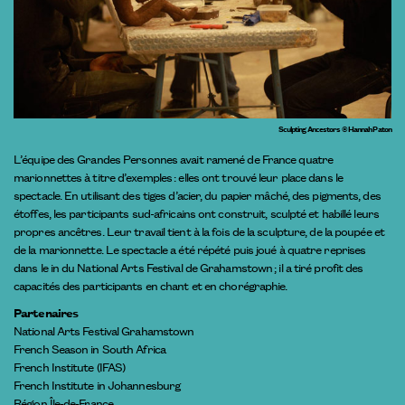
Sculpting Ancestors © Hannah Paton
L’équipe des Grandes Personnes avait ramené de France quatre
marionnettes à titre d’exemples : elles ont trouvé leur place dans le
spectacle. En utilisant des tiges d’acier, du papier mâché, des pigments, des
étoffes, les participants sud-africains ont construit, sculpté et habillé leurs
propres ancêtres. Leur travail tient à la fois de la sculpture, de la poupée et
de la marionnette. Le spectacle a été répété puis joué à quatre reprises
dans le in du National Arts Festival de Grahamstown ; il a tiré profit des
capacités des participants en chant et en chorégraphie.
Partenaires
National Arts Festival Grahamstown
French Season in South Africa
French Institute (IFAS)
French Institute in Johannesburg
Région Île-de-France