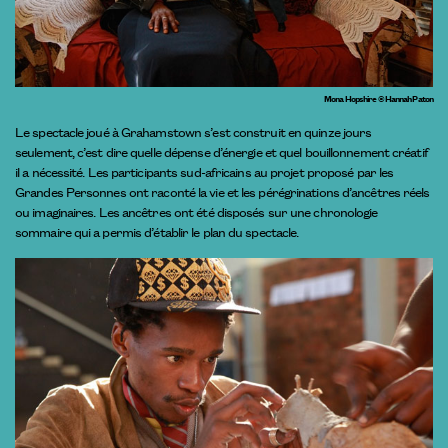
Mona Hopshire © Hannah Paton
Le spectacle joué à Grahamstown s’est construit en quinze jours
seulement, c’est dire quelle dépense d’énergie et quel bouillonnement créatif
il a nécessité. Les participants sud-africains au projet proposé par les
Grandes Personnes ont raconté la vie et les pérégrinations d’ancêtres réels
ou imaginaires. Les ancêtres ont été disposés sur une chronologie
sommaire qui a permis d’établir le plan du spectacle.