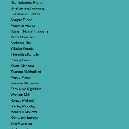
Ntombizanele Frans
Sinethemba Fudwana
Flor-Marie Fuentes
Sivuyile Funze
Masixole Heshu
Vuyani "Nyish" Hoboshe
Mona Hopshire
Andiswa Jika
Yabako Konate
Thembisa Kondile
Puleng Leeu
Xolani Madinda
Ziyanda Makhathini
Mercy Manci
Sisonke Matiwane
Zamuxolo Mgoduka
Warren Mills
Ronald Mohapi
Shirley Moodley
Maurizio Moretti
Khanyisa Nomoyi
Sive Ntshinga
Sakhumzi Papy