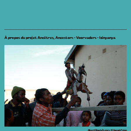
À propos du projet Ancêtres, Ancestors - Voorvaders - Izinyanya
Albert Dibashé’s story © Hannah Paton