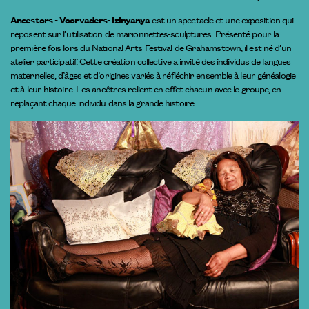
Ancestors - Voorvaders- Izinyanya
est un spectacle et une exposition qui
reposent sur l’utilisation de marionnettes-sculptures. Présenté pour la
première fois lors du National Arts Festival de Grahamstown, il est né d’un
atelier participatif. Cette création collective a invité des individus de langues
maternelles, d’âges et d’origines variés à réfléchir ensemble à leur généalogie
et à leur histoire. Les ancêtres relient en effet chacun avec le groupe, en
replaçant chaque individu dans la grande histoire.