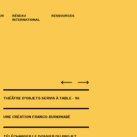
UR
RÉSEAU
RESSOURCES
INTERNATIONAL
THÉÂTRE D’OBJETS SERVIS À TABLE - 1H
UNE CRÉATION FRANCO-BURKINABÈ
TÉLÉCHARGER LE DOSSIER DU PROJET