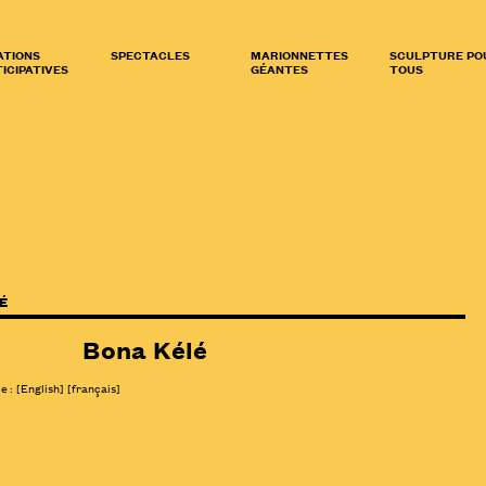
ATIONS
SPECTACLES
MARIONNETTES
SCULPTURE PO
ICIPATIVES
GÉANTES
TOUS
É
Bona Kélé
le :
[
English
]
[français]