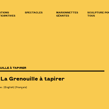
ATIONS
SPECTACLES
MARIONNETTES
SCULPTURE PO
ICIPATIVES
GÉANTES
TOUS
UILLE À TAPIRER
La Grenouille à tapirer
le :
[
English
]
[français]