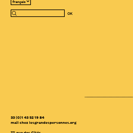
33 (0)1 43 52 19 84
mail
chez
lesgrandespersonnes.org
77, rue des Cités