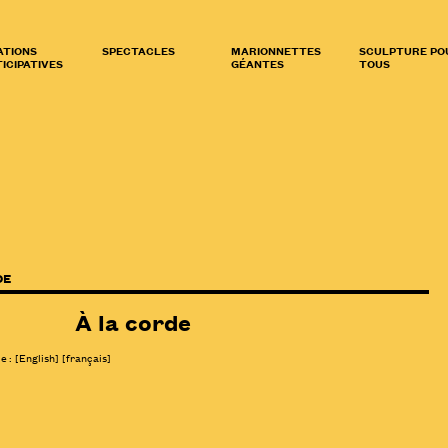
ATIONS
SPECTACLES
MARIONNETTES
SCULPTURE PO
ICIPATIVES
GÉANTES
TOUS
DE
À la corde
le :
[
English
]
[français]