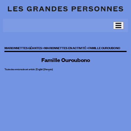
MARIONNETTES GÉANTES >
MARIONNETTES EN ACTIVITÉ >
FAMILLE OUROUBONO
Famille Ouroubono
Toutes les versions de cet article :
[
English
]
[français]