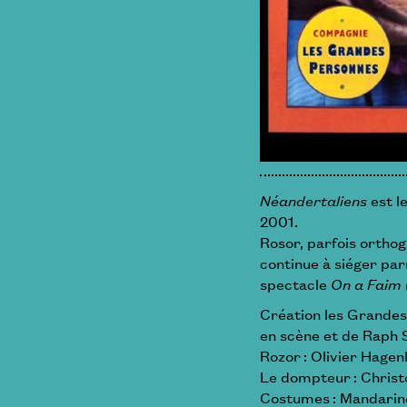
Néandertaliens
est l
2001.
Rosor, parfois orthogr
continue à siéger parm
spectacle
On a Faim 
Création les Grandes 
en scène et de Raph S
Rozor : Olivier Hagen
Le dompteur : Chris
Costumes : Mandarine