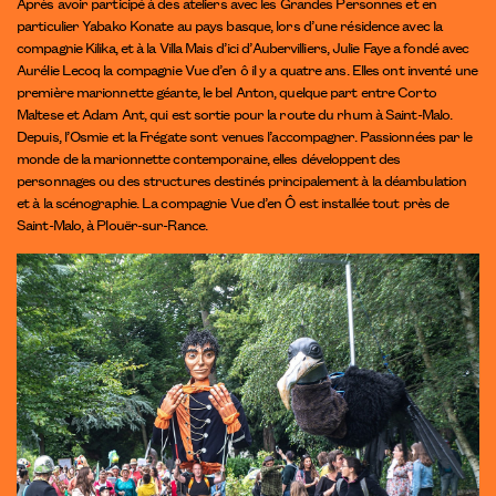
Après avoir participé à des ateliers avec les Grandes Personnes et en
particulier Yabako Konate au pays basque, lors d’une résidence avec la
compagnie
Kilika
, et à la Villa Mais d’ici d’Aubervilliers, Julie Faye a fondé avec
Aurélie Lecoq la compagnie Vue d’en ô il y a quatre ans. Elles ont inventé une
première marionnette géante, le bel Anton, quelque part entre Corto
Maltese et Adam Ant, qui est sortie pour la route du rhum à Saint-Malo.
Depuis, l’Osmie et la Frégate sont venues l’accompagner. Passionnées par le
monde de la marionnette contemporaine, elles développent des
personnages ou des structures destinés principalement à la déambulation
et à la scénographie. La compagnie Vue d’en Ô est installée tout près de
Saint-Malo, à Plouër-sur-Rance.