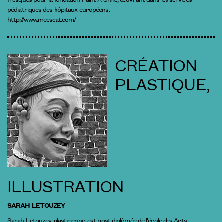
pédiatriques des hôpitaux européens.
http://www.meescat.com/
CRÉATION
PLASTIQUE,
ILLUSTRATION
SARAH LETOUZEY
Sarah Letouzey, plasticienne, est post-diplômée de l’école des Arts