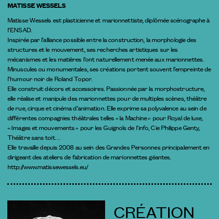
MATISSE WESSELS
Matisse Wessels est plasticienne et marionnettiste, diplômée scénographe à
l’ENSAD.
Inspirée par l’alliance possible entre la construction, la morphologie des
structures et le mouvement, ses recherches artistiques sur les
mécanismes et les matières l’ont naturellement menée aux marionnettes.
Minuscules ou monumentales, ses créations portent souvent l’empreinte de
l’humour noir de Roland Topor.
Elle construit décors et accessoires. Passionnée par la morphostructure,
elle réalise et manipule des marionnettes pour de multiples scènes, théâtre
de rue, cirque et cinéma d’animation. Elle exprime sa polyvalence au sein de
différentes compagnies théâtrales telles « la Machine » pour Royal de luxe,
« Images et mouvements » pour les Guignols de l’info, Cie Philippe Genty,
Théâtre sans toit…
Elle travaille depuis 2008 au sein des Grandes Personnes principalement en
dirigeant des ateliers de fabrication de marionnettes géantes.
http://www.matissewessels.eu/
CRÉATION