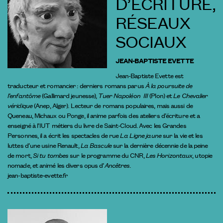
D’ÉCRITURE,
RÉSEAUX
SOCIAUX
JEAN-BAPTISTE EVETTE
Jean-Baptiste Evette est
traducteur et romancier : derniers romans parus
À la poursuite de
l’enfantôme
(Gallimard jeunesse),
Tuer Napoléon III
(Plon) et
Le Chevalier
véridique
(Anep, Alger). Lecteur de romans populaires, mais aussi de
Queneau, Michaux ou Ponge, il anime parfois des ateliers d’écriture et a
enseigné à l’IUT métiers du livre de Saint-Cloud. Avec les Grandes
Personnes, il a écrit les spectacles de rue
La Ligne jaune
sur la vie et les
luttes d’une usine Renault,
La Bascule
sur la dernière décennie de la peine
de mort,
Si tu tombes
sur le programme du CNR,
Les Horizontaux
, utopie
nomade, et animé les divers opus d’
Ancêtres
.
jean-baptiste-evette.fr