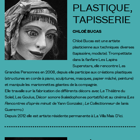
PLASTIQUE,
TAPISSERIE
CHLOÉ BUCAS
Chloé Bucas est une artiste
plasticienne aux techniques diverses
(tapissière, modiste). Trompettiste
dans la fanfare Les Lapins
Superstars, elle rencontre Les
Grandes Personnes en 2008, depuis elle participe aux créations plastiques
(structures en corde à piano, sculptures, masques, papier mâché, peinture)
et manipule les marionnettes géantes de la compagnie.
Elle travaille sur la fabrication de différents décors avec Le Théâtre du
Soleil, Les Goulus, Décor sonore (kaleidophones portatifs) et au cinéma (
Les
Rencontres d’après minuit
de Yann Gonzalez ;
Le Collectionneur
de Ianis
Guererro.)
Depuis 2012 elle est artiste résidente permanente à La Villa Mais D’ici.