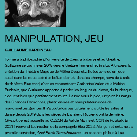
MANIPULATION, JEU
GUILLAUME CARDINEAU
Formé à la philosophie à l’université de Caen, à la danse et au théâtre,
Guillaume se tourne en 2018 vers le théâtre immersif et in situ. A travers la
création du Théâtre Magique de Mélina Despretz, il découvre qu’on joue
aussi dans les sous-sols des boîtes de nuit, dans les champs, hors de la salle
de théâtre. Plus tard, c’est en rencontrant Catherine Vallon et la Makina
Burleska, que Guillaume apprend à parler les langues du clown, du burlesque,
éloquent bien que parfaitement muet. La rue sous le pied, il rejoint les rangs
des Grandes Personnes, plasticien·ne·s et manipulateur·rice·s de
marionnettes géantes. Il n’a toutefois pas totalement quitté les salles : il
danse depuis 2019 dans les pièces de Lambert Riquier, dont la dernière,
Olympique
, est accueillie au C.D.C.N du Val de Marne et CCN de Roubaix. En
2021 il reprend la direction de la compagnie Bleu 202 à Alençon et entame sa
première création,
Ainsi Parle Zarathoustra
, un cabaret-philo, où il se