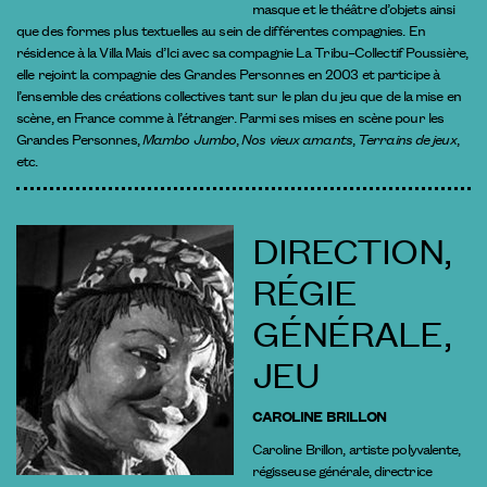
masque et le théâtre d’objets ainsi
que des formes plus textuelles au sein de différentes compagnies. En
résidence à la Villa Mais d’Ici avec sa compagnie La Tribu–Collectif Poussière,
elle rejoint la compagnie des Grandes Personnes en 2003 et participe à
l’ensemble des créations collectives tant sur le plan du jeu que de la mise en
scène, en France comme à l’étranger. Parmi ses mises en scène pour les
Grandes Personnes,
Mambo Jumbo
,
Nos vieux amants
,
Terrains de jeux
,
etc.
DIRECTION,
RÉGIE
GÉNÉRALE,
JEU
CAROLINE BRILLON
Caroline Brillon, artiste polyvalente,
régisseuse générale, directrice