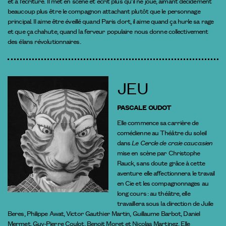
et à l’écriture. Il met en scène et écrit plus qu’il ne joue, aimant décidément
beaucoup plus être le compagnon attachant plutôt que le personnage
principal. Il aime être éveillé quand Paris dort, il aime quand ça hurle sa rage
et que ça chahute, quand la ferveur populaire nous donne collectivement
des élans révolutionnaires.
JEU
PASCALE OUDOT
Elle commence sa carrière de
comédienne au Théâtre du soleil
dans
Le Cercle de craie caucasien
mise en scène par Christophe
Rauck, sans doute grâce à cette
aventure elle affectionnera le travail
en Cie et les compagnonnages au
long cours : au théâtre, elle
travaillera sous la direction de Juile
Beres, Philippe Awat, Victor Gauthier Martin, Guillaume Barbot, Daniel
Mermet, Guy-Pierre Coulot, Benoit Moret et Nicolas Martinez. Elle