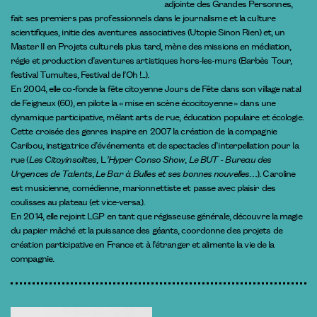
adjointe des Grandes Personnes,
fait ses premiers pas professionnels dans le journalisme et la culture
scientifiques, initie des aventures associatives (Utopie Sinon Rien) et, un
Master II en Projets culturels plus tard, mène des missions en médiation,
régie et production d’aventures artistiques hors-les-murs (Barbès Tour,
festival Tumultes, Festival de l’Oh !...).
En 2004, elle co-fonde la fête citoyenne Jours de Fête dans son village natal
de Feigneux (60), en pilote la « mise en scène écocitoyenne » dans une
dynamique participative, mêlant arts de rue, éducation populaire et écologie.
Cette croisée des genres inspire en 2007 la création de la compagnie
Caribou, instigatrice d’événements et de spectacles d’interpellation pour la
rue (
Les Citoyinsolites
, L
’Hyper Conso Show
,
Le BUT - Bureau des
Urgences de Talents
,
Le Bar à Bulles et ses bonnes nouvelles
…). Caroline
est musicienne, comédienne, marionnettiste et passe avec plaisir des
coulisses au plateau (et vice-versa).
En 2014, elle rejoint LGP en tant que régisseuse générale, découvre la magie
du papier mâché et la puissance des géants, coordonne des projets de
création participative en France et à l’étranger et alimente la vie de la
compagnie.