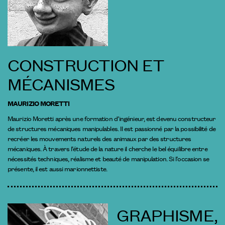
CONSTRUCTION ET
MÉCANISMES
MAURIZIO MORETTI
Maurizio Moretti après une formation d’ingénieur, est devenu constructeur
de structures mécaniques manipulables. Il est passionné par la possibilité de
recréer les mouvements naturels des animaux par des structures
mécaniques. À travers l’étude de la nature il cherche le bel équilibre entre
nécessités techniques, réalisme et beauté de manipulation. Si l’occasion se
présente, il est aussi marionnettiste.
GRAPHISME,