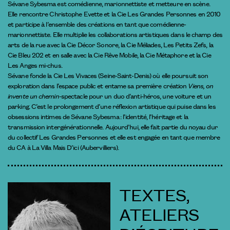
Sévane Sybesma est comédienne, marionnettiste et metteure en scène.
Elle rencontre Christophe Evette et la Cie Les Grandes Personnes en 2010
et participe à l’ensemble des créations en tant que comédienne-
marionnettiste. Elle multiplie les collaborations artistiques dans le champ des
arts de la rue avec la Cie Décor Sonore, la Cie Méliades, Les Petits Zefs, la
Cie Bleu 202 et en salle avec la Cie Rêve Mobile, la Cie Métaphore et la Cie
Les Anges mi-chus.
Sévane fonde la Cie Les Vivaces (Seine-Saint-Denis) où elle poursuit son
exploration dans l’espace public et entame sa première création
Viens, on
invente un chemin
-spectacle pour un duo d’anti-héros, une voiture et un
parking. C’est le prolongement d’une réflexion artistique qui puise dans les
obsessions intimes de Sévane Sybesma : l’identité, l’héritage et la
transmission intergénérationnelle. Aujourd’hui, elle fait partie du noyau dur
du collectif Les Grandes Personnes et elle est engagée en tant que membre
du CA à La Villa Mais D’ici (Aubervilliers).
TEXTES,
ATELIERS