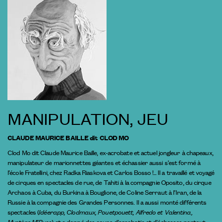
MANIPULATION, JEU
CLAUDE MAURICE BAILLE dit CLOD MO
Clod Mo dit Claude Maurice Baille, ex-acrobate et actuel jongleur à chapeaux,
manipulateur de marionnettes géantes et échassier aussi s’est formé à
l’école Fratellini, chez Radka Riaskova et Carlos Bosso !... Il a travaillé et voyagé
de cirques en spectacles de rue, de Tahiti à la compagnie Oposito, du cirque
Archaos à Cuba, du Burkina à Bouglione, de Coline Serraut à l’Iran, de la
Russie à la compagnie des Grandes Personnes. Il a aussi monté différents
spectacles (
Idéerapp, Clodmaux, Pouetpouett, Alfredo et Valentina,
Mystère M’Buss
) et a donné des cours d’acrobatie et d’échasses partout