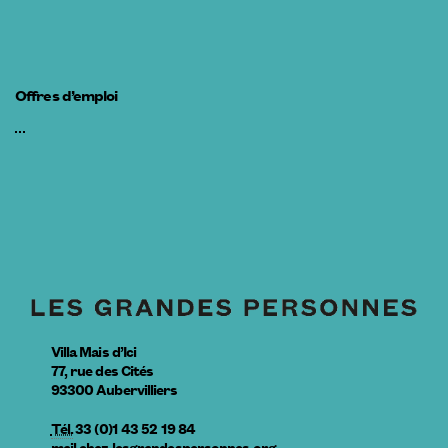
Offres d’emploi
Villa Mais d’Ici
77, rue des Cités
93300
Aubervilliers
Tél.
33 (0)1 43 52 19 84
mail
chez
lesgrandespersonnes.org