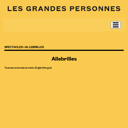
SPECTACLES >
ALLEBRILLES
Allebrilles
Toutes les versions de cet article :
[
English
]
[français]