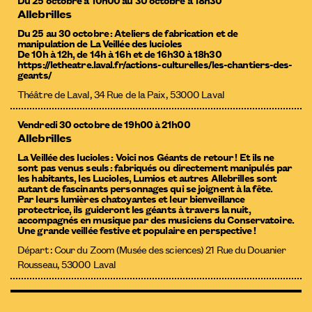
Allebrilles
Du 25 au 30 octobre : Ateliers de fabrication et de
manipulation de La Veillée des lucioles
De 10h à 12h, de 14h à 16h et de 16h30 à 18h30
https://letheatre.laval.fr/actions-culturelles/les-chantiers-des-
geants/
Théâtre de Laval, 34 Rue de la Paix, 53000 Laval
Vendredi 30 octobre de 19h00 à 21h00
Allebrilles
La Veillée des lucioles : Voici nos Géants de retour ! Et ils ne
sont pas venus seuls : fabriqués ou directement manipulés par
les habitants, les Lucioles, Lumios et autres Allebrilles sont
autant de fascinants personnages qui se joignent à la fête.
Par leurs lumières chatoyantes et leur bienveillance
protectrice, ils guideront les géants à travers la nuit,
accompagnés en musique par des musiciens du Conservatoire.
Une grande veillée festive et populaire en perspective !
Départ : Cour du Zoom (Musée des sciences) 21 Rue du Douanier
Rousseau, 53000 Laval