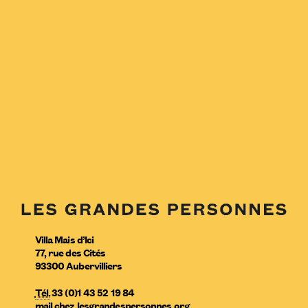
Villa Mais d’Ici
77, rue des Cités
93300
Aubervilliers
Tél.
33 (0)1 43 52 19 84
mail
chez
lesgrandespersonnes.org