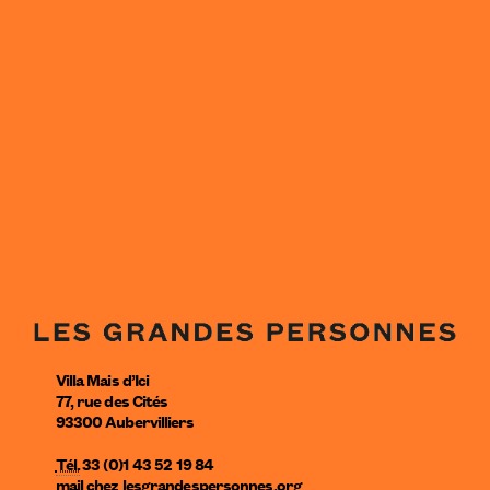
Villa Mais d’Ici
77, rue des Cités
93300
Aubervilliers
Tél.
33 (0)1 43 52 19 84
mail
chez
lesgrandespersonnes.org