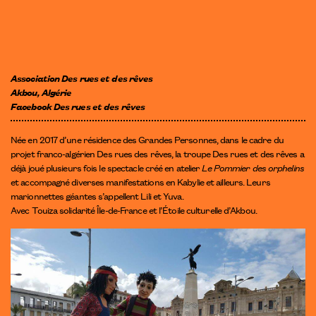
Association Des rues et des rêves
Akbou, Algérie
Facebook Des rues et des rêves
Née en 2017 d’une résidence des Grandes Personnes, dans le cadre du
projet franco-algérien
Des rues des rêves
, la troupe Des rues et des rêves a
déjà joué plusieurs fois le spectacle créé en atelier
Le Pommier des orphelins
et accompagné diverses manifestations en Kabylie et ailleurs. Leurs
marionnettes géantes s’appellent Lili et Yuva.
Avec Touiza solidarité Île-de-France et l’Étoile culturelle d’Akbou.