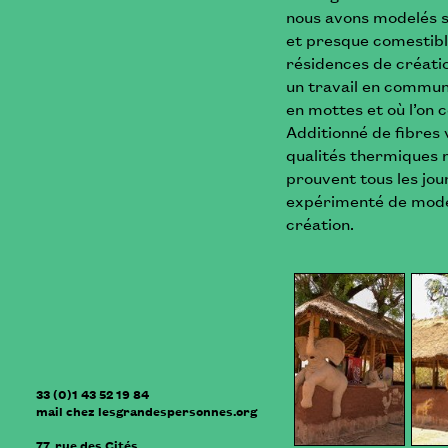
nous avons modelés so
et presque comestible
résidences de création
un travail en commun
en mottes et où l’on
Additionné de fibres 
qualités thermiques 
prouvent tous les jou
expérimenté de mode
création.
33 (0)1 43 52 19 84
mail
chez
lesgrandespersonnes.org
77, rue des Cités