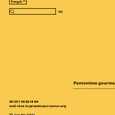
Pantomime gourmand
33 (0)1 43 52 19 84
mail
chez
lesgrandespersonnes.org
77, rue des Cités