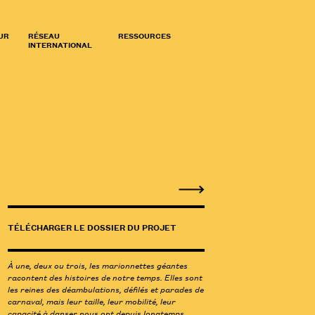
UR
RÉSEAU
RESSOURCES
INTERNATIONAL
TÉLÉCHARGER LE DOSSIER DU PROJET
À une, deux ou trois, les marionnettes géantes
racontent des histoires de notre temps. Elles sont
les reines des déambulations, défilés et parades de
carnaval, mais leur taille, leur mobilité, leur
capacité à danser nous ont depuis longtemps