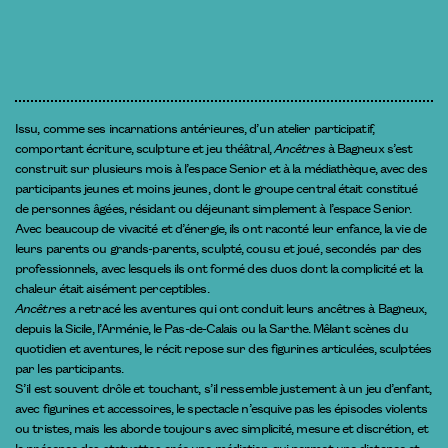
Issu, comme ses incarnations antérieures, d’un atelier participatif,
comportant écriture, sculpture et jeu théâtral,
Ancêtres
à Bagneux s’est
construit sur plusieurs mois à l’espace Senior et à la médiathèque, avec des
participants jeunes et moins jeunes, dont le groupe central était constitué
de personnes âgées, résidant ou déjeunant simplement à l’espace Senior.
Avec beaucoup de vivacité et d’énergie, ils ont raconté leur enfance, la vie de
leurs parents ou grands-parents, sculpté, cousu et joué, secondés par des
professionnels, avec lesquels ils ont formé des duos dont la complicité et la
chaleur était aisément perceptibles.
Ancêtres
a retracé les aventures qui ont conduit leurs ancêtres à Bagneux,
depuis la Sicile, l’Arménie, le Pas-de-Calais ou la Sarthe. Mêlant scènes du
quotidien et aventures, le récit repose sur des figurines articulées, sculptées
par les participants.
S’il est souvent drôle et touchant, s’il ressemble justement à un jeu d’enfant,
avec figurines et accessoires, le spectacle n’esquive pas les épisodes violents
ou tristes, mais les aborde toujours avec simplicité, mesure et discrétion, et
la présence des statuettes crée une médiation qui permet une distance et