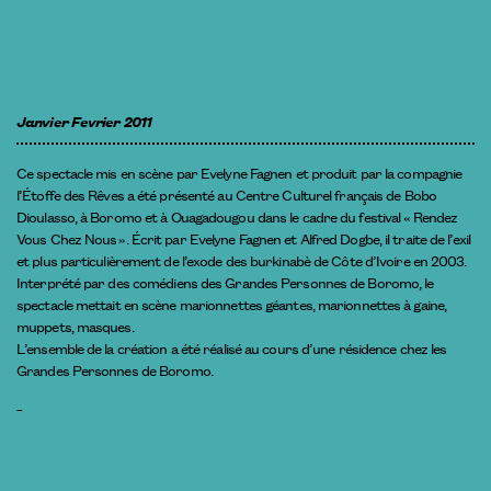
Janvier Fevrier 2011
Ce spectacle mis en scène par Evelyne Fagnen et produit par la compagnie
l’Étoffe des Rêves a été présenté au Centre Culturel français de Bobo
Dioulasso, à Boromo et à Ouagadougou dans le cadre du festival « Rendez
Vous Chez Nous ». Écrit par Evelyne Fagnen et Alfred Dogbe, il traite de l’exil
et plus particulièrement de l’exode des burkinabè de Côte d’Ivoire en 2003.
Interprété par des comédiens des Grandes Personnes de Boromo, le
spectacle mettait en scène marionnettes géantes, marionnettes à gaine,
muppets, masques.
L’ensemble de la création a été réalisé au cours d’une résidence chez les
Grandes Personnes de Boromo.
_