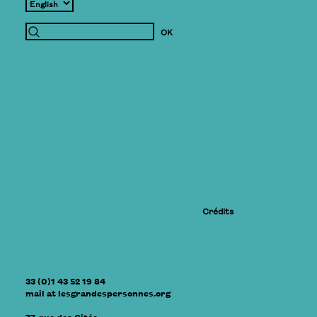
Crédits
33 (0)1 43 52 19 84
mail
at
lesgrandespersonnes.org
77, rue des Cités